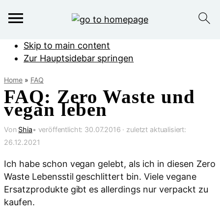
Skip to main content
Zur Hauptsidebar springen
Home
»
FAQ
FAQ: Zero Waste und
vegan leben
Von
Shia
• veröffentlicht:
30.07.2016
· zuletzt aktualisiert:
26.12.2021
Ich habe schon vegan gelebt, als ich in diesen Zero
Waste Lebensstil geschlittert bin. Viele vegane
Ersatzprodukte gibt es allerdings nur verpackt zu
kaufen.