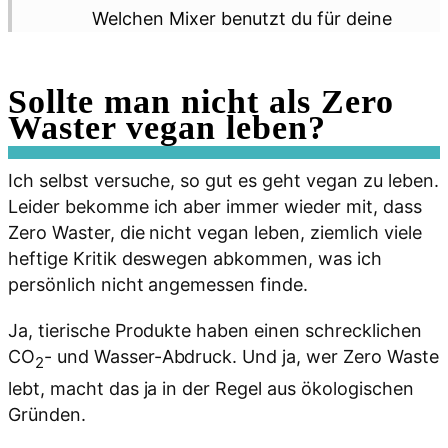
Welchen Mixer benutzt du für deine
Pflanzenmilch?
Wie bekommst du Margarine
Sollte man nicht als Zero
unverpackt?
Waster vegan leben?
Was machst du mit pflanzlicher Sahne?
Ich selbst versuche, so gut es geht vegan zu leben.
Was machst du mit veganem Käse-
Leider bekomme ich aber immer wieder mit, dass
Erstatz?
Zero Waster, die nicht vegan leben, ziemlich viele
heftige Kritik deswegen abkommen, was ich
An welchen Stellen muss man sich
persönlich nicht angemessen finde.
zwischen Zero Waste und vegan
entscheiden?
Ja, tierische Produkte haben einen schrecklichen
CO
- und Wasser-Abdruck. Und ja, wer Zero Waste
2
lebt, macht das ja in der Regel aus ökologischen
Gründen.