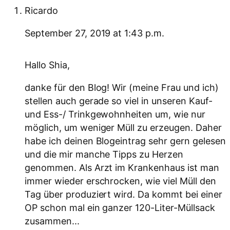
s
Ricardo
e
r
September 27, 2019 at 1:43 p.m.
-
I
n
Hallo Shia,
t
danke für den Blog! Wir (meine Frau und ich)
e
stellen auch gerade so viel in unseren Kauf-
r
und Ess-/ Trinkgewohnheiten um, wie nur
a
möglich, um weniger Müll zu erzeugen. Daher
k
habe ich deinen Blogeintrag sehr gern gelesen
t
und die mir manche Tipps zu Herzen
i
genommen. Als Arzt im Krankenhaus ist man
o
immer wieder erschrocken, wie viel Müll den
n
Tag über produziert wird. Da kommt bei einer
e
OP schon mal ein ganzer 120-Liter-Müllsack
n
zusammen...